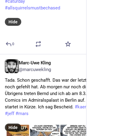
#
caturday
#
allsquirrelsmustbechased
Hide
0
Marc-Uwe Kling
Dec 9, 2022
@marcuwekling
Tada. Schon geschafft. Das war der letzte Elon & Jeff, der hier 
noch gefehlt hat. Ab morgen nur noch die aktuellen Comics! 
Übrigens treten Bernd und ich ab am 8.3. mit den Känguru-
Comics im Admiralspalast in Berlin auf. Der Vorverkauf 
startet in Kürze. Ich sag Bescheid. 
#
kaengurucomics
#
elon
#
jeff
#
mars
Hide