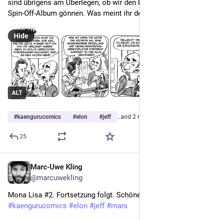
sind übrigens am Überlegen, ob wir den beiden Vögeln mal ein 
Spin-Off-Album gönnen. Was meint ihr denn so? Interesse?
Hide
ALT
#
kaengurucomics
#
elon
#
jeff
…and 2 more
25
Marc-Uwe Kling
Nov 22, 2022
@marcuwekling
Mona Lisa #2. Fortsetzung folgt. Schönen Dienstag! 
#
kaengurucomics
#
elon
#
jeff
#
mars