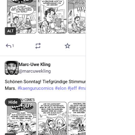
ALT
1
Marc-Uwe Kling
Dec 4, 2022
@marcuwekling
Schönen Sonntag! Tiefgründige Stimmung heute auf dem 
Mars. 
#
kaengurucomics
#
elon
#
jeff
#
mars
Hide