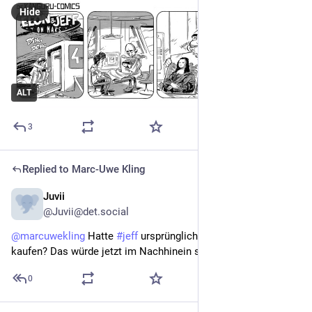
Hide
ALT
3
Replied to
Marc-Uwe Kling
Juvii
Nov 20, 2022
@Juvii@det.social
@
marcuwekling
 Hatte 
#
jeff
 ursprünglich auch vor 
#
Twitter
 zu 
kaufen? Das würde jetzt im Nachhinein so einiges erklären 😅
0