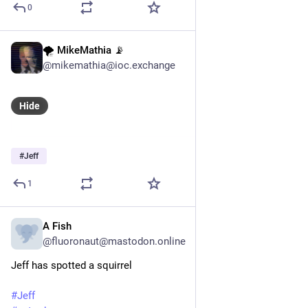
0
🌪 MikeMathia 📡
Mar 19, 2024
@mikemathia@ioc.exchange
Hide
#
Jeff
1
A Fish
Dec 31, 2022
@fluoronaut@mastodon.online
Jeff has spotted a squirrel
#
Jeff