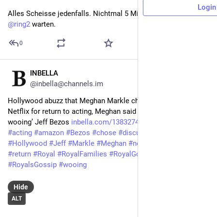
Login
Alles Scheisse jedenfalls. Nichtmal 5 Minuten kann dieser 
@
ring2
 warten.
0
INBELLA
Nov 16, 2025
@inbella@channels.im
Hollywood abuzz that Meghan Markle chose Amazon over 
Netflix for return to acting, Meghan said to be ‘professionally 
wooing’ Jeff Bezos 
inbella.com/1383274/hollywood-
#
abuzz
#
acting
#
amazon
#
Bezos
#
chose
#
discussion
#
Gossip
#
Hollywood
#
Jeff
#
Markle
#
Meghan
#
netflix
#
professionally
#
return
#
Royal
#
RoyalFamilies
#
RoyalGossip
#
Royals
#
RoyalsGossip
#
wooing
Hide
ALT