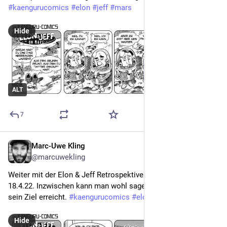
#
kaengurucomics
#
elon
#
jeff
#
mars
Hide
ALT
7
Marc-Uwe Kling
Dec 7, 2022
@marcuwekling
Weiter mit der Elon & Jeff Retrospektive. Der hier ist vom 
18.4.22. Inzwischen kann man wohl sagen, hier hat jemand 
sein Ziel erreicht. 
#
kaengurucomics
#
elon
#
jeff
#
mars
Hide