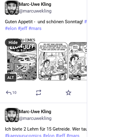
Marc-Uwe Kling
Nov 20, 2022
@marcuwekling
Guten Appetit -  und schönen Sonntag! 
#
kaengurucomics
#
elon
#
jeff
#
mars
Hide
ALT
10
Marc-Uwe Kling
Nov 18, 2022
@marcuwekling
Ich biete 2 Lehm für 15 Getreide. Wer tauscht mit mir? 
#
kaengurucomics
#
elon
#
jeff
#
mars