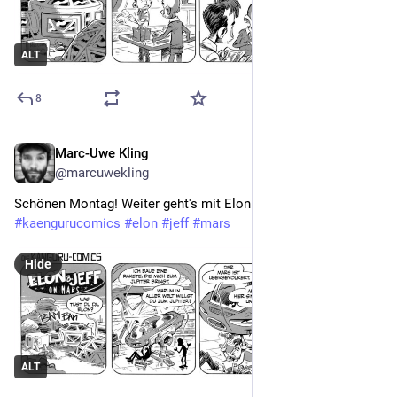
ALT
8
Marc-Uwe Kling
Nov 14, 2022
@marcuwekling
Schönen Montag! Weiter geht's mit Elon & Jeff. 
#
kaengurucomics
#
elon
#
jeff
#
mars
Hide
ALT