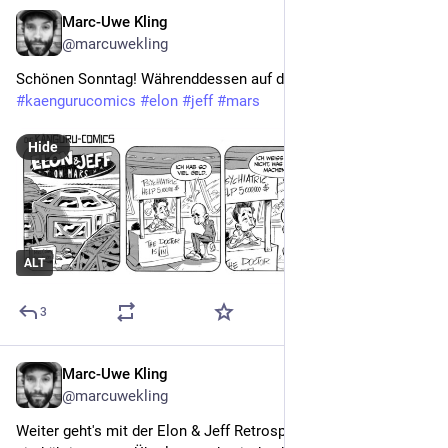
Marc-Uwe Kling
Nov 27, 2022
@marcuwekling
Schönen Sonntag! Währenddessen auf dem Mars. 
#
kaengurucomics
#
elon
#
jeff
#
mars
Hide
ALT
3
Marc-Uwe Kling
Nov 24, 2022
@marcuwekling
Weiter geht's mit der Elon & Jeff Retrospektive. Bernd und ich 