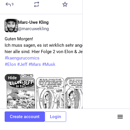
9
Marc-Uwe Kling
Nov 13, 2022
@marcuwekling
Guten Morgen!
Ich muss sagen, es ist wirklich sehr angenehm, wie freundlich 
hier alle sind. Hier Folge 2 von Elon & Jeff. Schönen Sonntag.
#
kaengurucomics
#
Elon
#
Jeff
#
Mars
#
Musk
Hide
Create account
Login
21