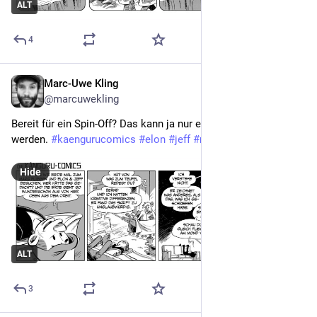
ALT
4
Marc-Uwe Kling
Nov 28, 2022
@marcuwekling
Bereit für ein Spin-Off? Das kann ja nur eine gute Woche 
werden. 
#
kaengurucomics
#
elon
#
jeff
#
mars
Hide
ALT
3