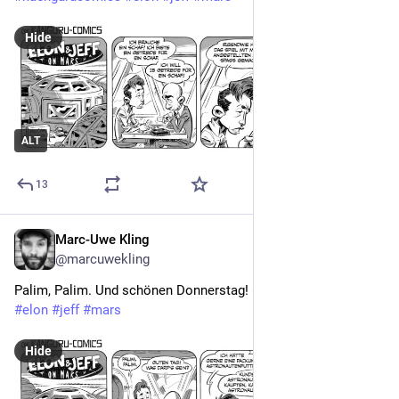
Hide
ALT
13
Marc-Uwe Kling
Nov 17, 2022
@marcuwekling
Palim, Palim. Und schönen Donnerstag! 
#
kaengurucomics
#
elon
#
jeff
#
mars
Hide