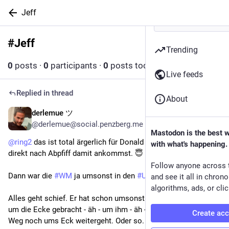
Jeff
#
Jeff
Follow hashtag
Trending
0
posts
·
0
participants
·
0
posts today
Live feeds
Replied in thread
About
derlemue ツ
Jul 19
*
@derlemue@social.penzberg.me
Mastodon is the best 
@
ring2
 das ist total ärgerlich für Donald 
#
Trump
 wenn du 
with what's happening.
direkt nach Abpfiff damit ankommst. 😇
Follow anyone across 
Dann war die 
#
WM
 ja umsonst in den 
#
USA
. 
and see it all in chron
algorithms, ads, or clic
Alles geht schief. Er hat schon umsonst seinen Freund 
#
Jeff
um die Ecke gebracht - äh - um ihm - äh - zu zeigen das der 
Create ac
Weg noch ums Eck weitergeht. Oder so.