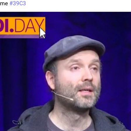
hme 
#
39C3