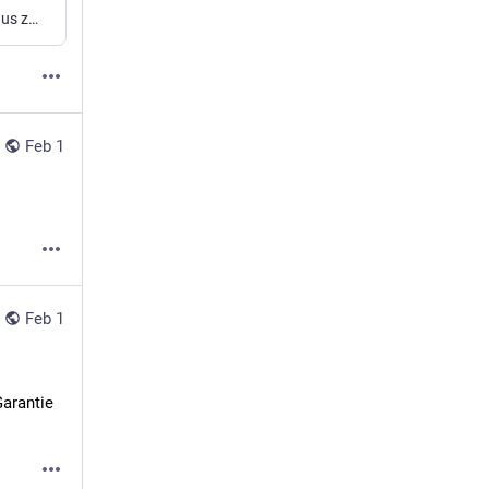
Eine flohmarkt-Instanz. Verkaufe und kaufe Dinge aus zweiter Hand von anderen Nutzern.
Feb 1
Feb 1
arantie 