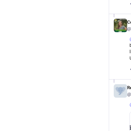
C
@
R
@