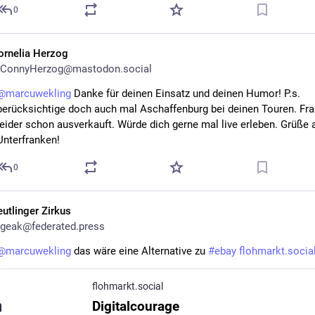
0
ornelia Herzog
ConnyHerzog@mastodon.social
@
marcuwekling
 Danke für deinen Einsatz und deinen Humor! P.s. 
berücksichtige doch auch mal Aschaffenburg bei deinen Touren. Frank
leider schon ausverkauft. Würde dich gerne mal live erleben. Grüße a
Unterfranken!
0
eutlinger Zirkus
geak@federated.press
@
marcuwekling
 das wäre eine Alternative zu 
#
ebay
flohmarkt.socia
flohmarkt.social
Digitalcourage