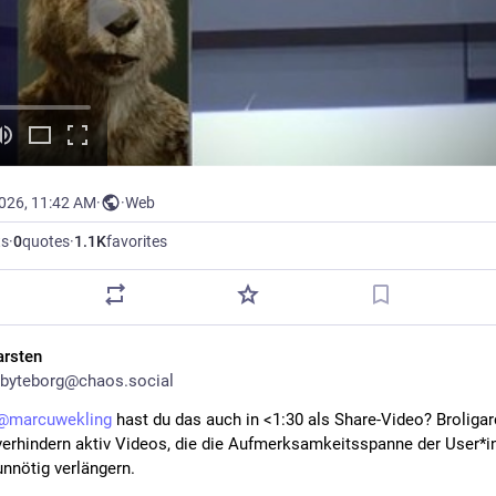
2026, 11:42 AM
·
·
Web
ts
·
0
quotes
·
1.1
K
favorites
arsten
byteborg@chaos.social
@
marcuwekling
 hast du das auch in <1:30 als Share-Video? Broligar
verhindern aktiv Videos, die die Aufmerksamkeitsspanne der User*in
unnötig verlängern.