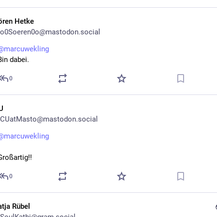
ören Hetke
o0Soeren0o@mastodon.social
@
marcuwekling
Bin dabei.
0
U
CUatMasto@mastodon.social
@
marcuwekling
Großartig!!
0
atja Rübel