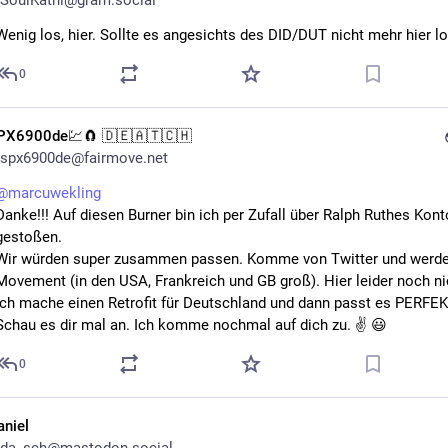
SoulKathi@gram.social
Wenig los, hier. Sollte es angesichts des DID/DUT nicht mehr hier l
0
PX6900de💹🧲 🇩🇪🇦🇹🇨🇭
spx6900de@fairmove.net
@
marcuwekling
Danke!!! Auf diesen Burner bin ich per Zufall über Ralph Ruthes Konto
gestoßen.
Wir würden super zusammen passen. Komme von Twitter und werde 
Movement (in den USA, Frankreich und GB groß). Hier leider noch ni
Ich mache einen Retrofit für Deutschland und dann passt es PERFEK
Schau es dir mal an. Ich komme nochmal auf dich zu. ✌️ 😃
0
aniel