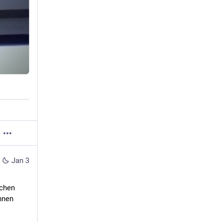
Jan 3
chen 
nen 