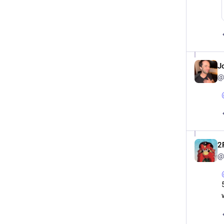
J
@
2
@