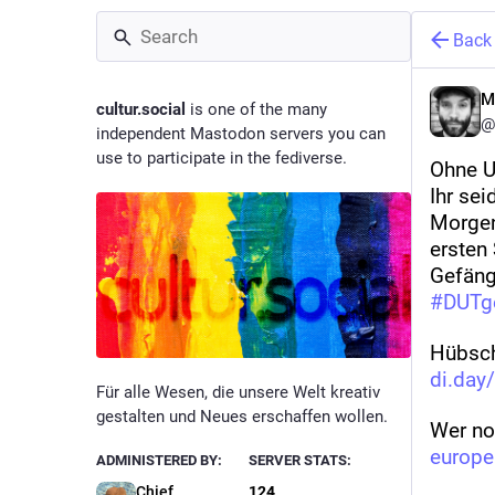
Back
M
cultur.social
is one of the many
@
independent Mastodon servers you can
use to participate in the fediverse.
Ohne U
Ihr se
Morgen
ersten
Gefäng
#
DUTg
Hübsch
di.day
Für alle Wesen, die unsere Welt kreativ
gestalten und Neues erschaffen wollen.
Wer noc
europe
ADMINISTERED BY:
SERVER STATS:
Chief
124