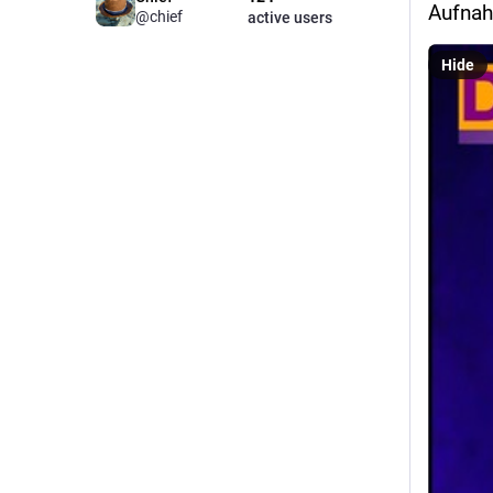
Aufna
@chief
active users
Hide