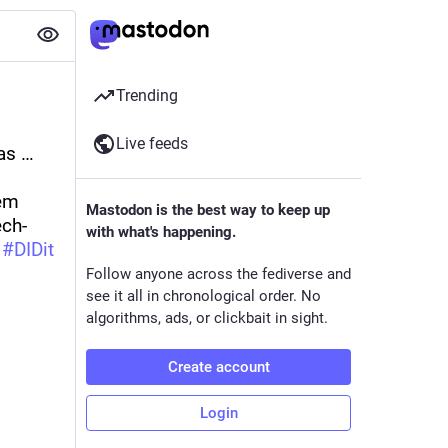
Trending
Live feeds
s … 
em 
Mastodon is the best way to keep up
ech-
with what's happening.
 
#
DIDit
Follow anyone across the fediverse and
see it all in chronological order. No
algorithms, ads, or clickbait in sight.
Create account
Login