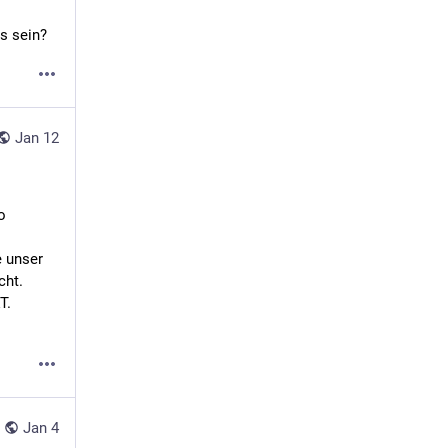
os sein?
Jan 12
 
unser 
cht.
T. 
Jan 4