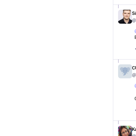
S
@
C
@
K