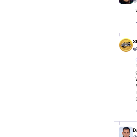
@
S
@
D