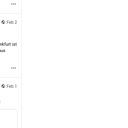
Feb 2
furt ist 
us 
Feb 1
l