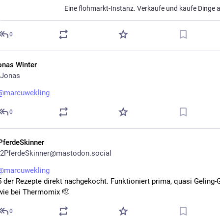
0
onas Winter
Jonas
@
marcuwekling
0
PferdeSkinner
2PferdeSkinner@mastodon.social
@
marcuwekling
5 der Rezepte direkt nachgekocht. Funktioniert prima, quasi Geling-G
wie bei Thermomix 🫡
0