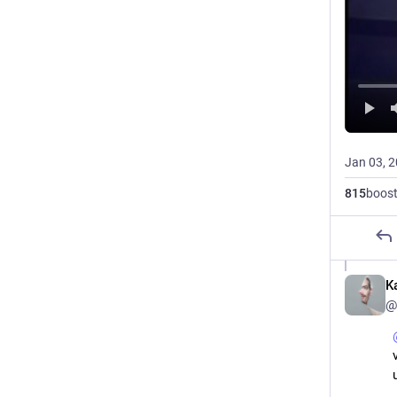
Jan 03, 
815
boos
K
@