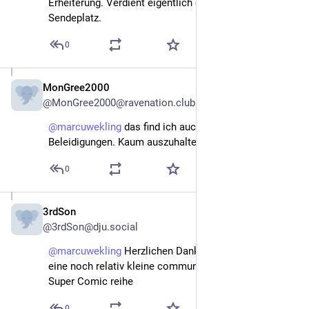
Erheiterung. Verdient eigentlich einen Prime-Time-
Sendeplatz.
0
MonGree2000
Nov 14, 2022
@MonGree2000@ravenation.club
@
marcuwekling
 das find ich auch! Einen ganzen ohne 
Beleidigungen. Kaum auszuhalten.
0
3rdSon
Nov 14, 2022
@3rdSon@dju.social
@
marcuwekling
 Herzlichen Dank dir, dass du hier für 
eine noch relativ kleine community postest. 
Super Comic reihe
0