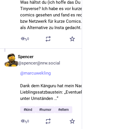
Was hältst du (ich hoffe das Du ist okay) von 
Tinyverse? Ich habe es vor kurzem bei fowl language 
comics gesehen und fand es recht ein cooles Projekt 
bzw Netzwerk für kurze Comics. Ist glaubs ein wenig 
als Alternative zu Insta gedacht.
0
Spencer
Nov 13, 2022
@spencer@nrw.social
@
marcuwekling
Dank dem Känguru hat mein Nachwuchs einen neuen 
Lieblingssatzbaustein: „Eventuell, möglicherweise, 
unter Umständen …“
#
kind
#
humor
#
eltern
0