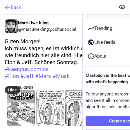
Back
Marc-Uwe Kling
Trending
@marcuwekling@cultur.social
Guten Morgen!
Live feeds
Ich muss sagen, es ist wirklich sehr angenehm, 
wie freundlich hier alle sind. Hier Folge 2 von 
About
Elon & Jeff. Schönen Sonntag.
#
kaengurucomics
#
Elon
#
Jeff
#
Mars
#
Musk
Mastodon is the best 
with what's happening.
Hide
Follow anyone across 
and see it all in chron
algorithms, ads, or clic
Create ac