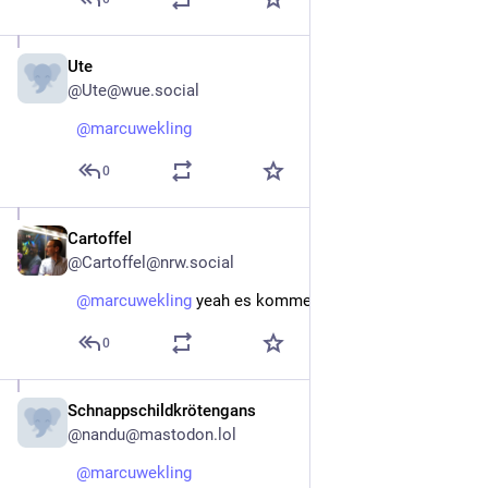
Ute
Nov 14, 2022
@Ute@wue.social
@
marcuwekling
0
Cartoffel
Nov 13, 2022
@Cartoffel@nrw.social
@
marcuwekling
 yeah es kommen immer mehr!
0
Schnappschildkrötengans
Nov 13, 2022
@nandu@mastodon.lol
@
marcuwekling