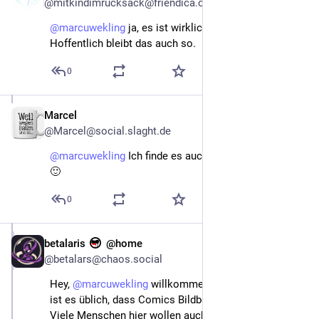
@mitkindimrucksack@friendica.opensocial.space
@
marcuwekling
ja, es ist wirklich angenehm.
Hoffentlich bleibt das auch so.
0
Marcel
Nov 13, 2022
@Marcel@social.slaght.de
@
marcuwekling
 Ich finde es auch sehr angenehm hier 
🙂
0
betalaris
@home
Nov 13, 2022
@betalars@chaos.social
Hey, 
@
marcuwekling
 willkommen im Fediverse. Hier 
ist es üblich, dass Comics Bildbeschreibungen haben. 
Viele Menschen hier wollen auch nichts retrooten, 