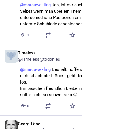
@
marcuwekling
 Jap, ist mir auch direkt aufgefallen. 
Selbst wenn man über ein Thema „streitet“ und völlig 
unterschiedliche Positionen einnimmt, bleibt die 
unterste Schublade geschlossen.
1
Timeless
Nov 13, 2022
@Timeless@todon.eu
@
marcuwekling
 Deshalb hoffe ich auch, dass Twitter 
nicht abschmiert. Sonst geht der ganze Mist hier auch 
los.
Ein bisschen freundlich bleiben in jeder Diskussion 
sollte nicht so schwer sein 😍.
0
Georg Lösel
Nov 13, 2022