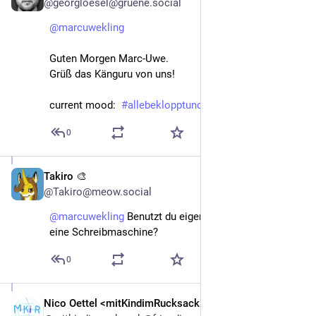
@georgloesel@gruene.social
@
marcuwekling
Guten Morgen Marc-Uwe.
Grüß das Känguru von uns!
current mood:  
#
allebeklopptundderrestverrückt
0
Takiro 🎨
Nov 13, 2022
@Takiro@meow.social
@
marcuwekling
 Benutzt du eigentlich wirklich noch 
eine Schreibmaschine?
0
Nico Oettel <mitKindimRucksack.de>
Nov 13, 2022