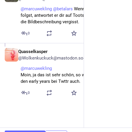
@
marcuwekling
@
betalars
 Wenn du 
@
PleaseCaption
folgst, antwortet er dir auf Toots mit Bildern, wenn du 
die Bildbeschreibung vergisst.
0
Quasselkasper
Nov 13, 2022
@Wolkenkuckuck@mastodon.social
@
marcuwekling
Moin, ja das ist sehr schön, so war's von den Vibes in 
den early years bei Twttr auch.
0