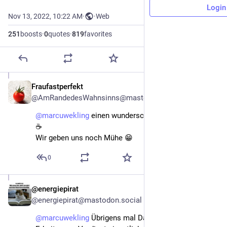
Login
Nov 13, 2022, 10:22 AM
·
·
Web
251
boosts
·
0
quotes
·
819
favorites
Fraufastperfekt
Nov 13, 2022
@AmRandedesWahnsinns@mastodon.social
@
marcuwekling
 einen wunderschönen guten Morgen 
☕
Wir geben uns noch Mühe 😁
0
@energiepirat
Nov 21, 2022
@energiepirat@mastodon.social
@
marcuwekling
 Übrigens mal Danke, für die 