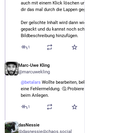
auch mit einem Klick löschen und neu erstellen, wenn 
dir das mal durch die Lappen gegangen sein sollte.
Der gelschte Inhalt wird dann wieder in's Entwurfsfeld 
gepackt und du kannst noch schnell die 
Bildbeschreibung hinzufügen.
1
Marc-Uwe Kling
Nov 13, 2022
@marcuwekling
@
betalars
 Wollte bearbeiten, bekomme aber leider nur 
eine Fehlermeldung. 🤔 Probiere es morgen gleich 
beim Anlegen.
1
dasNessie
Nov 14, 2022
@dasnessie@chaos.social