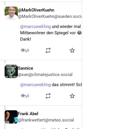
@MarkOliverKuehn
Nov 13, 2022
@MarkOliverKuehn@sueden.social
@
marcuwekling
 und wieder mal hält dir dein 
Mitbewohner den Spiegel vor 😂😂 Love it! Vielen 
Dank!
0
Sannice
Nov 13, 2022
@san@climatejustice.social
@
marcuwekling
 das stimmt! Schönen Sonntag!
0
Frank Abel
Nov 13, 2022
@frankwettert@meteo.social