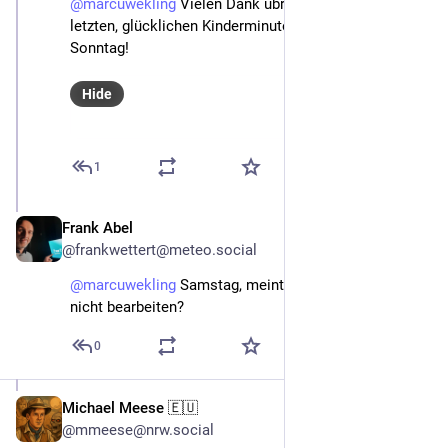
@
marcuwekling
 Vielen Dank übrigens für die schönen 
letzten, glücklichen Kinderminuten an einem schönen 
Sonntag!
Hide
1
Frank Abel
Nov 13, 2022
@frankwettert@meteo.social
@
marcuwekling
 Samstag, meinte ich. Kann man hier 
nicht bearbeiten?
0
Michael Meese 🇪🇺
Nov 13, 2022
@mmeese@nrw.social