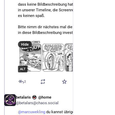
dass keine Bildbeschreibung hat, weil ohne Menschen 
in unserer Timeline, die Screenreader nutzen, macht 
es keinen spaß.
Bitte nimm dir nächstes mal die 6 Minuten 20, die ich 
in diese Bildbeschreibung investiert habe, selbst.
Hide
ALT
2
betalaris
@home
Nov 13, 2022
@betalars@chaos.social
@
marcuwekling
 du kannst übrigens einen Beitrag 