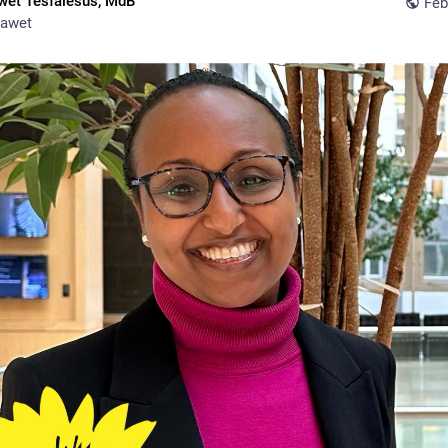
wet Tesfaiesus, MdB
Feb
awet