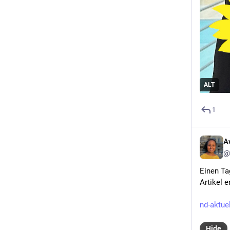
ALT
1
A
@
Einen Ta
Artikel 
nd-aktue
Hide