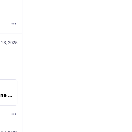
 23, 2025
Stadtratsbeschluss: Brüssel wird offiziell eine „antifaschistische Stadt“