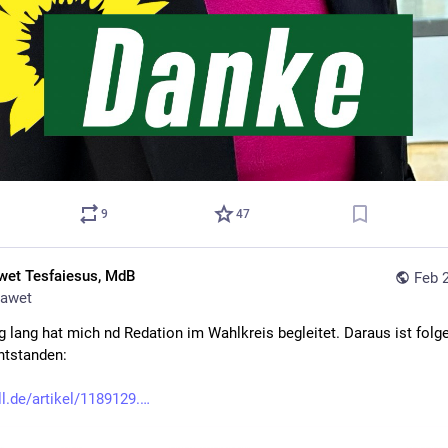
9
47
wet Tesfaiesus, MdB
Feb 
awet
g lang hat mich nd Redation im Wahlkreis begleitet. Daraus ist folge
entstanden:
ll.de/artikel/1189129.