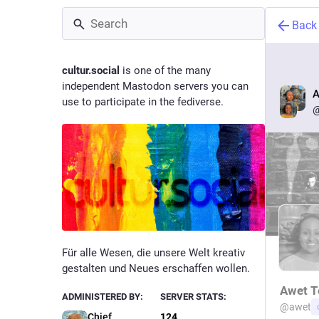
Back
cultur.social
is one of the many
independent Mastodon servers you can
A
use to participate in the fediverse.
@
Für alle Wesen, die unsere Welt kreativ
gestalten und Neues erschaffen wollen.
Awet T
ADMINISTERED BY:
SERVER STATS:
@
awet
Chief
124