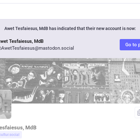
Awet Tesfaiesus, MdB
has indicated that their new account is now:
wet Tesfaiesus, MdB
Go to p
AwetTesfaiesus@mastodon.social
esfaiesus, MdB
cultur.social