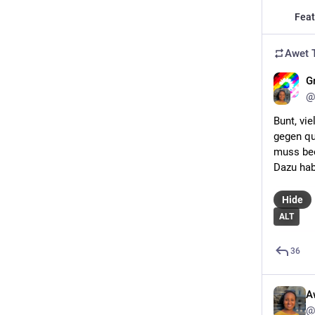
Feat
Awet 
G
@
Bunt, vie
gegen qu
muss be
Dazu hab
Hide
ALT
36
A
@