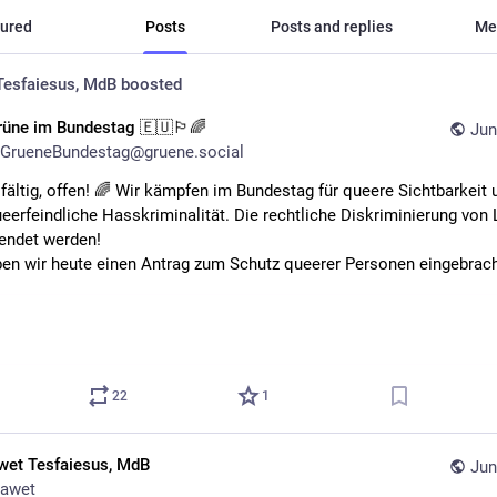
ured
Posts
Posts and replies
Me
Tesfaiesus, MdB
boosted
rüne im Bundestag 🇪🇺🏳️‍🌈
Jun
GrueneBundestag@gruene.social
lfältig, offen! 🌈 Wir kämpfen im Bundestag für queere Sichtbarkeit u
eerfeindliche Hasskriminalität. Die rechtliche Diskriminierung von 
endet werden!
en wir heute einen Antrag zum Schutz queerer Personen eingebrach
22
1
wet Tesfaiesus, MdB
Jun
awet