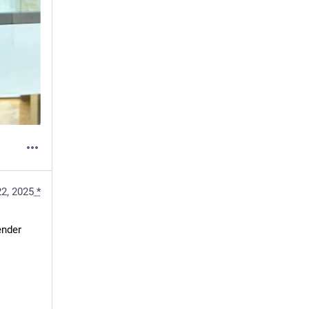
22, 2025
*
nder 