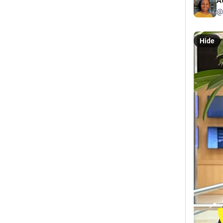
A
@
Hide