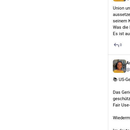
Union un
aussetze
seinem K
Was die 
Es ist au
0
A
@
📚 US-Ger
Das Geri
geschütz
Fair Use
Wiederma