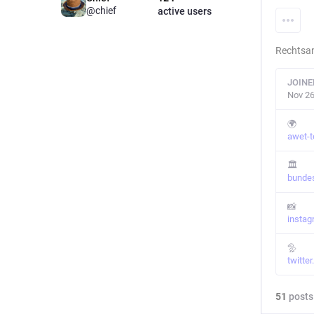
@chief
active users
Rechtsan
JOINE
Nov 26
🌍
awet-t
🏛️
bundes
📸
insta
🦤
twitte
51
posts