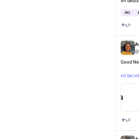
Im deuts
#
KI
0
A
@
Good New
vrt.be/v
0