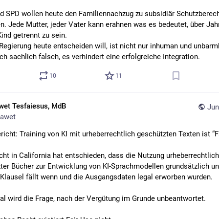
d SPD wollen heute den Familiennachzug zu subsidiär Schutzberecht
n. Jede Mutter, jeder Vater kann erahnen was es bedeutet, über Jahr
ind getrennt zu sein. 
Regierung heute entscheiden will, ist nicht nur inhuman und unbarmh
ch sachlich falsch, es verhindert eine erfolgreiche Integration.
10
11
wet Tesfaiesus, MdB
Jun
awet
icht: Training von KI mit urheberrechtlich geschützten Texten ist “F
cht in California hat entschieden, dass die Nutzung urheberrechtlich 
ter Bücher zur Entwicklung von KI-Sprachmodellen grundsätzlich unt
-Klausel fällt wenn und die Ausgangsdaten legal erworben wurden.
l wird die Frage, nach der Vergütung im Grunde unbeantwortet.