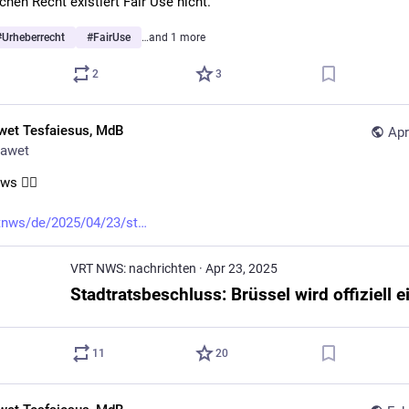
chen Recht existiert Fair Use nicht.
#
Urheberrecht
#
FairUse
…and 1 more
2
3
wet Tesfaiesus, MdB
Apr
awet
s 👇🏾
rtnws/de/2025/04/23/st
VRT NWS: nachrichten
·
Apr 23, 2025
11
20