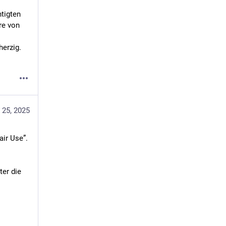
igten 
e von 
erzig. 
 25, 2025
air Use”.
er die 