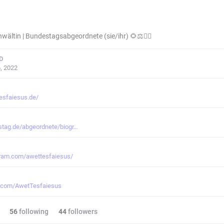
wältin | Bundestagsabgeordnete (sie/ihr) 🌻⚖️✊🏾
D
, 2022
esfaiesus.de/
tag.de/abgeordnete/biogr
gram.com/awettesfaiesus/
r.com/AwetTesfaiesus
56
following
44
followers