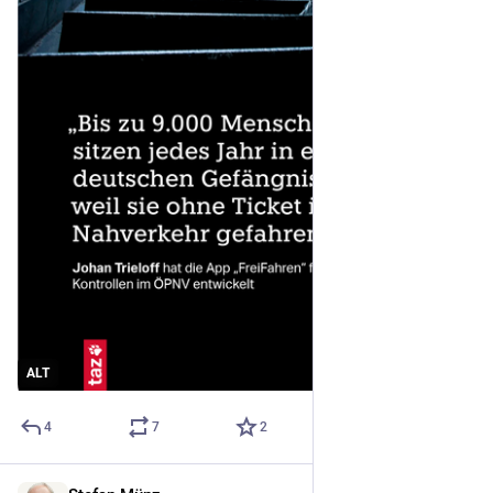
ALT
4
7
2