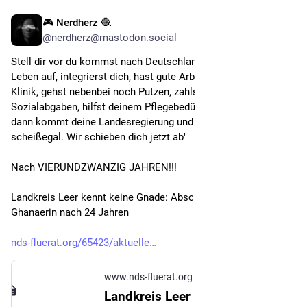
🎮 Nerdherz 🧶
4h
@nerdherz@mastodon.social
Stell dir vor du kommst nach Deutschland, baust dir hier ein 
Leben auf, integrierst dich, hast gute Arbeit in einer Reha-
Klinik, gehst nebenbei noch Putzen, zahlst Steuern und 
Sozialabgaben, hilfst deinem Pflegebedürftigen Partner... Und 
dann kommt deine Landesregierung und sagt "Ist uns alles 
scheißegal. Wir schieben dich jetzt ab" 
Nach VIERUNDZWANZIG JAHREN!!! 
Landkreis Leer kennt keine Gnade: Abschiebung einer 
Ghanaerin nach 24 Jahren
nds-fluerat.org/65423/aktuelle
www.nds-fluerat.org
Landkreis Leer kennt keine Gnade: Abschiebung einer Ghanaerin nach 24 Jahren – Flüchtlingsrat Niedersachsen