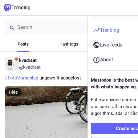
Trending
Trending
Posts
Hashtags
News
Live feeds
About
kvadraat
2h
@kvadraat
#
FotoVorschlag
 ungewollt ausgelöst
Mastodon is the best 
with what's happening.
Hide
Follow anyone across 
and see it all in chron
algorithms, ads, or clic
Create ac