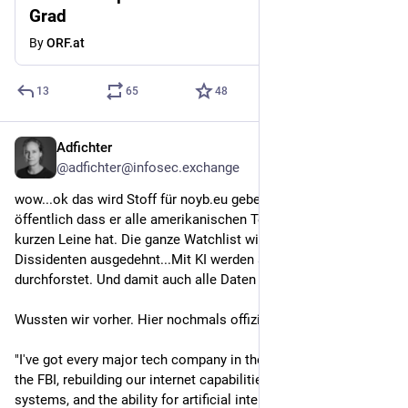
Grad
By
ORF.at
13
65
48
Adfichter
2h
@adfichter@infosec.exchange
wow...ok das wird Stoff für noyb.eu geben: FBI-Chef Patel sagt 
öffentlich dass er alle amerikanischen Tech-Konzerne an der 
kurzen Leine hat. Die ganze Watchlist wird offiziell auf alle 
Dissidenten ausgedehnt...Mit KI werden alle Datenströme 
durchforstet. Und damit auch alle Daten überwacht.
Wussten wir vorher. Hier nochmals offiziell. 
"I've got every major tech company in the world embedded in 
the FBI, rebuilding our internet capabilities, our classified 
systems, and the ability for artificial intelligence to be in our 