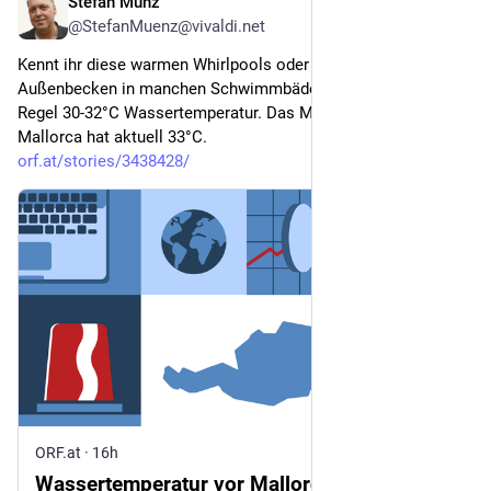
Stefan Münz
4h
@StefanMuenz@vivaldi.net
Kennt ihr diese warmen Whirlpools oder auch die Winter-
Außenbecken in manchen Schwimmbädern? Die haben in der 
Regel 30-32°C Wassertemperatur. Das Mittelmeer vor 
Mallorca hat aktuell 33°C. 
orf.at/stories/3438428/
ORF.at
·
16h
Wassertemperatur vor Mallorca über 33