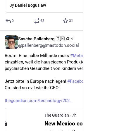
By
Daniel Boguslaw
0
63
31
Sascha Pallenberg 🇹🇼 ♻️ ⚡
4h
@pallenberg@mastodon.social
Boom! Eine halbe Milliarde muss 
#
Meta
 in einen Fond 
einzahlen, weil die hauseigenen Produkte Schaeden an der 
psychischen Gesundheit von Kindern verursachen!
Jetzt bitte in Europa nachlegen! 
#
Facebook
, 
#
Instagram
 und 
Co. sind so evil wie ihr CEO!
theguardian.com/technology/202
The Guardian
·
7h
New Mexico court orders Meta to pay $567m over harms to children’s mental health