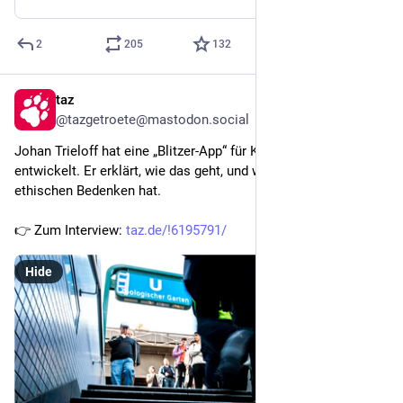
2
205
132
taz
2h
@tazgetroete@mastodon.social
Johan Trieloff hat eine „Blitzer-App“ für Kontrollen im ÖPNV 
entwickelt. Er erklärt, wie das geht, und warum er keine 
ethischen Bedenken hat. 
👉 Zum Interview: 
taz.de/!6195791/
Hide